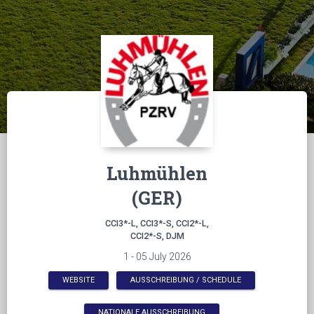
Luhmühlen
(GER)
CCI3*-L, CCI3*-S, CCI2*-L,
CCI2*-S, DJM
1 - 05 July 2026
WEBSITE
AUSSCHREIBUNG / SCHEDULE
NATIONALE AUSSCHREIBUNG