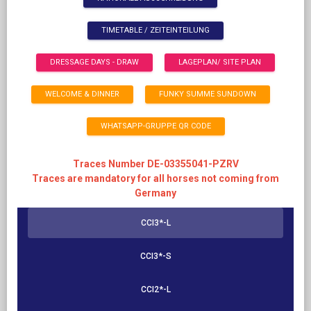
TIMETABLE / ZEITEINTEILUNG
DRESSAGE DAYS - DRAW
LAGEPLAN/ SITE PLAN
WELCOME & DINNER
FUNKY SUMME SUNDOWN
WHATSAPP-GRUPPE QR CODE
Traces Number DE-03355041-PZRV
Traces are mandatory for all horses not coming from
Germany
CCI3*-L
CCI3*-S
CCI2*-L