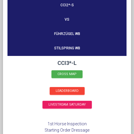
CCI2*-S
VS
FÜHRZÜGEL WB
STILSPRING WB
CCI3*-L
CROSS MAP
LEADERBOARD
LIVESTREAM SATURDAY
1st Horse Inspection
Starting Order Dressage